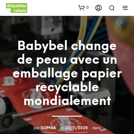
0
Babybel change
de peau avec un
emballage papier
recyclable
mondialement
par
le
dans
SOPHIA
20/11/2025